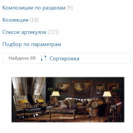
Композиции по разделам
(9)
Коллекции
(18)
Список артикулов
(721)
Подбор по параметрам
Сортировка
Найдено 69